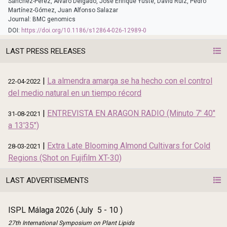
Sánchez-Pérez, Álvaro Delgado, José Enrique Yuste, David Ruiz, Pedro
Martínez-Gómez, Juan Alfonso Salazar
Journal: BMC genomics
DOI:
https://doi.org/10.1186/s12864-026-12989-0
LAST PRESS RELEASES
|
La almendra amarga se ha hecho con el control
22-04-2022
del medio natural en un tiempo récord
|
ENTREVISTA EN ARAGON RADIO (Minuto 7' 40"
31-08-2021
a 13'35")
|
Extra Late Blooming Almond Cultivars for Cold
28-03-2021
Regions (Shot on Fujifilm XT-30)
LAST ADVERTISEMENTS
ISPL Málaga 2026 (July 5 - 10 )
27th International Symposium on Plant Lipids